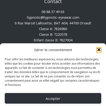
Contact
06 88 37 49 63
hypnotic@hypnotic-eyewear.com
6 Rue Marcel Lallouette, BAT A04, 44700 Orvault
Classe A: 7826980
Classe B: 7220578
Enfant classe B: 7827004
Enfant classe A: 7826996
Gérer le consentement
Conditions générales de vente
Pour offrir les meilleures expériences, nous utilisons des technologies
Mentions Légales
telles que les cookies pour stocker et/ou accéder aux informations des
appareils. Le fait de consentir à ces technologies nous permettra de
Politique de cookies (UE)
traiter des données telles que le comportement de navigation ou les ID
uniques sur ce site. Le fait de ne pas consentir ou de retirer son
consentement peut avoir un effet négatif sur certaines caractéristiques
et fonctions.
Accepter