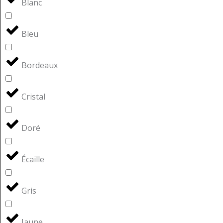
Blanc
Bleu
Bordeaux
Cristal
Doré
Écaille
Gris
Jaune