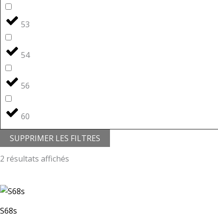
53
54
56
60
SUPPRIMER LES FILTRES
2 résultats affichés
S68s