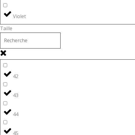
Violet
Taille
42
43
44
45