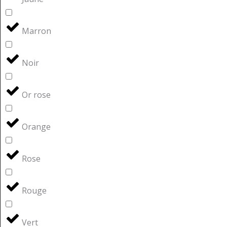
Marron
Noir
Or rose
Orange
Rose
Rouge
Vert