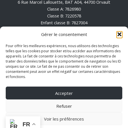
6 Rue Marcel Lallouette, BAT A04, 44700 Orvault
Classe A: 7826980
Classe B: 7220578
Enfant classe B: 7827004
Enfant classe A: 7826996
Gérer le consentement
Conditions générales de vente
Pour offrir les meilleures expériences, nous utilisons des technologies
Mentions Légales
telles que les cookies pour stocker et/ou accéder aux informations des
appareils. Le fait de consentir à ces technologies nous permettra de
Politique de cookies (UE)
traiter des données telles que le comportement de navigation ou les ID
uniques sur ce site. Le fait de ne pas consentir ou de retirer son
consentement peut avoir un effet négatif sur certaines caractéristiques
et fonctions.
Accepter
Refuser
Voir les préférences
Copyright © 2026 Hypnotic eyewear | Développé
FR
par
Pixel Digital