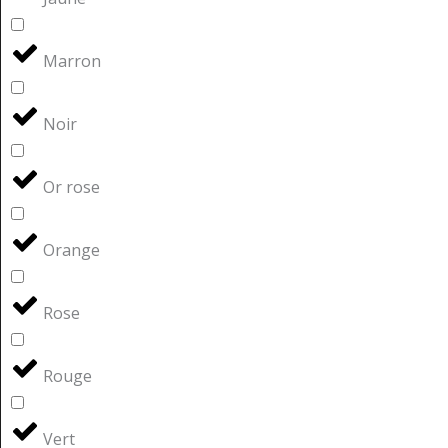
Marron
Noir
Or rose
Orange
Rose
Rouge
Vert