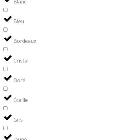
Blanc
Bleu
Bordeaux
Cristal
Doré
Écaille
Gris
Jaune