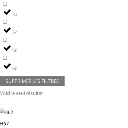
53
54
56
60
SUPPRIMER LES FILTRES
Voici le seul résultat
H67