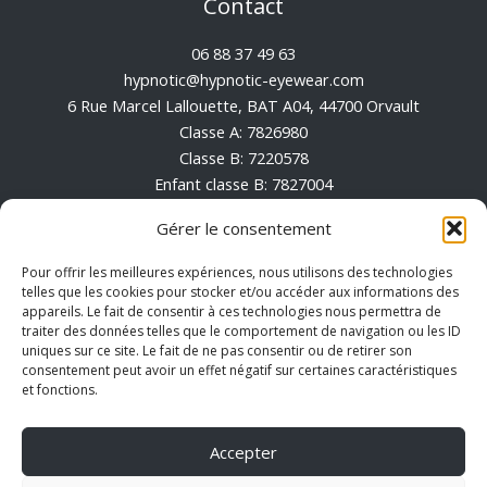
Contact
06 88 37 49 63
hypnotic@hypnotic-eyewear.com
6 Rue Marcel Lallouette, BAT A04, 44700 Orvault
Classe A: 7826980
Classe B: 7220578
Enfant classe B: 7827004
Enfant classe A: 7826996
Gérer le consentement
Conditions générales de vente
Pour offrir les meilleures expériences, nous utilisons des technologies
Mentions Légales
telles que les cookies pour stocker et/ou accéder aux informations des
appareils. Le fait de consentir à ces technologies nous permettra de
Politique de cookies (UE)
traiter des données telles que le comportement de navigation ou les ID
uniques sur ce site. Le fait de ne pas consentir ou de retirer son
consentement peut avoir un effet négatif sur certaines caractéristiques
et fonctions.
Accepter