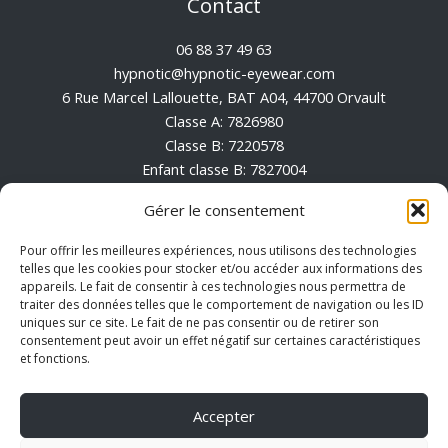
Contact
06 88 37 49 63
hypnotic@hypnotic-eyewear.com
6 Rue Marcel Lallouette, BAT A04, 44700 Orvault
Classe A: 7826980
Classe B: 7220578
Enfant classe B: 7827004
Enfant classe A: 7826996
Gérer le consentement
Conditions générales de vente
Pour offrir les meilleures expériences, nous utilisons des technologies
Mentions Légales
telles que les cookies pour stocker et/ou accéder aux informations des
appareils. Le fait de consentir à ces technologies nous permettra de
Politique de cookies (UE)
traiter des données telles que le comportement de navigation ou les ID
uniques sur ce site. Le fait de ne pas consentir ou de retirer son
consentement peut avoir un effet négatif sur certaines caractéristiques
et fonctions.
Accepter