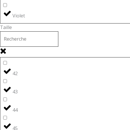
Violet
Taille
42
43
44
45