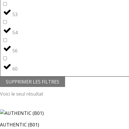
53
54
56
60
SUPPRIMER LES FILTRES
Voici le seul résultat
AUTHENTIC (B01)