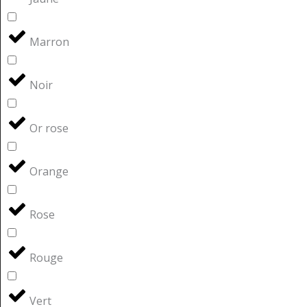
Marron
Noir
Or rose
Orange
Rose
Rouge
Vert