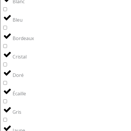
Blanc
Bleu
Bordeaux
Cristal
Doré
Écaille
Gris
Jaune