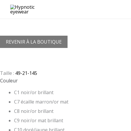
Aller
au
contenu
REVENIR À LA BOUTIQUE
Taille :
49-21-145
Couleur
C1 noir/or brillant
C7 écaille marron/or mat
C8 noir/or brillant
C9 noir/or mat brillant
C10 doré/jaune brillant