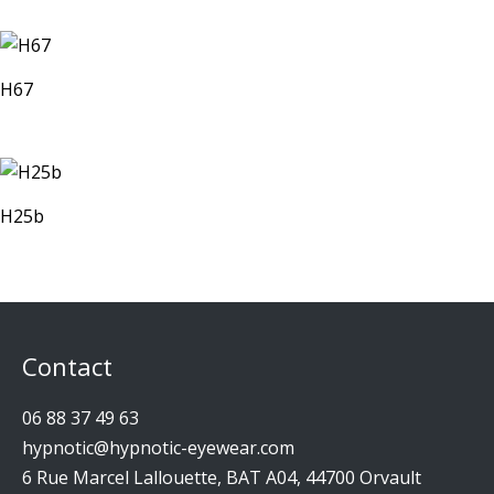
H67
H25b
Contact
06 88 37 49 63
hypnotic@hypnotic-eyewear.com
6 Rue Marcel Lallouette, BAT A04, 44700 Orvault