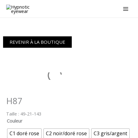
Aller
au
contenu
REVENIR À LA BOUTIQUE
H87
Taille :
49-21-143
Couleur
C1 doré rose
C2 noir/doré rose
C3 gris/argent