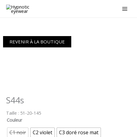
Aller
au
contenu
REVENIR À LA BOUTIQUE
S44s
Taille :
51-20-145
Couleur
C1 noir
C2 violet
C3 doré rose mat