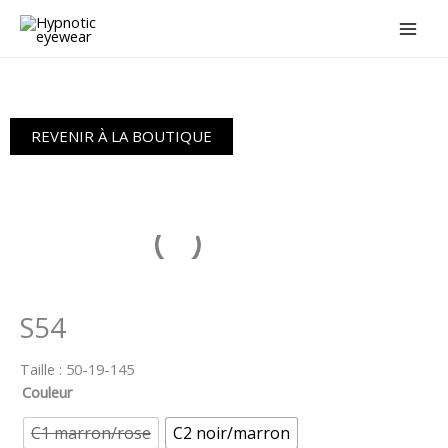
Aller
au
contenu
REVENIR À LA BOUTIQUE
S54
Taille :
50-19-145
Couleur
C1 marron/rose
C2 noir/marron