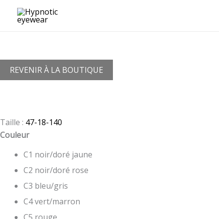
Aller
au
contenu
REVENIR À LA BOUTIQUE
Taille :
47-18-140
Couleur
C1 noir/doré jaune
C2 noir/doré rose
C3 bleu/gris
C4 vert/marron
C5 rouge