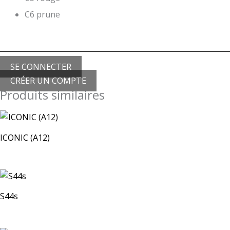
C6 prune
SE CONNECTER
CRÉER UN COMPTE
Produits similaires
ICONIC (A12)
S44s