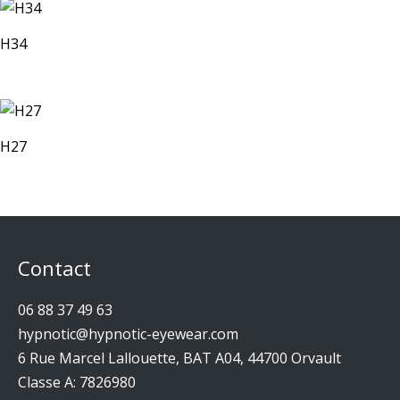
H34
H27
Contact
06 88 37 49 63
hypnotic@hypnotic-eyewear.com
6 Rue Marcel Lallouette, BAT A04, 44700 Orvault
Classe A: 7826980