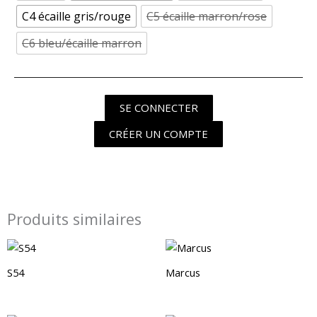
C4 écaille gris/rouge
C5 écaille marron/rose
C6 bleu/écaille marron
SE CONNECTER
CRÉER UN COMPTE
Produits similaires
S54
Marcus