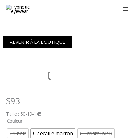
Aller
au
contenu
REVENIR À LA BOUTIQUE
S93
Taille :
50-19-145
Couleur
C1 noir
C2 écaille marron
C3 cristal bleu