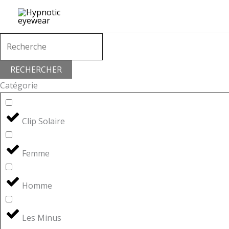
Aller
au
contenu
RECHERCHER
Catégorie
Clip Solaire
Femme
Homme
Les Minus