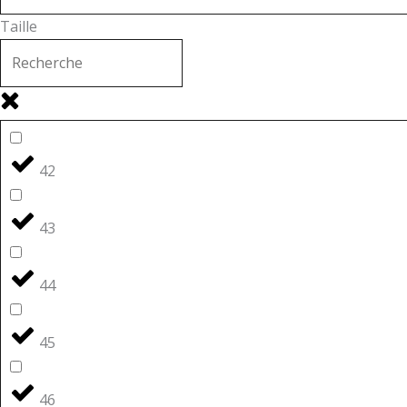
Taille
42
43
44
45
46