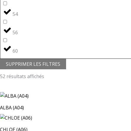
54
56
60
SUPPRIMER LES FILTRES
52 résultats affichés
ALBA (A04)
CHLOE (A06)