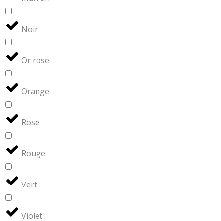
Noir
Or rose
Orange
Rose
Rouge
Vert
Violet