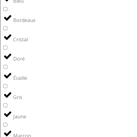
Bleu
Bordeaux
Cristal
Doré
Écaille
Gris
Jaune
Marron