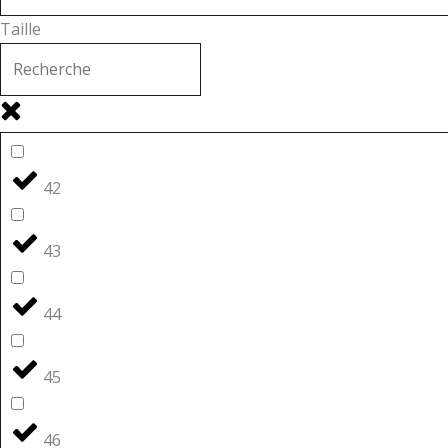
Taille
42
43
44
45
46