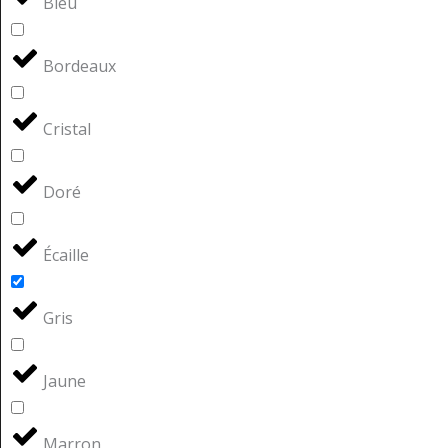
Bleu
Bordeaux
Cristal
Doré
Écaille
Gris
Jaune
Marron