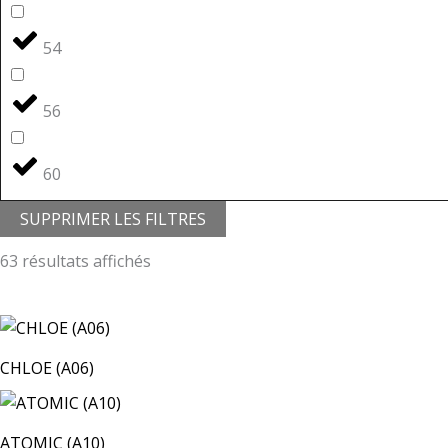
54
56
60
SUPPRIMER LES FILTRES
63 résultats affichés
CHLOE (A06)
ATOMIC (A10)