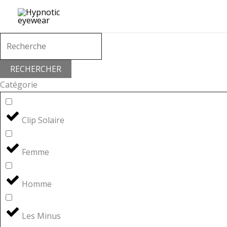
Aller
au
contenu
RECHERCHER
Catégorie
Clip Solaire
Femme
Homme
Les Minus