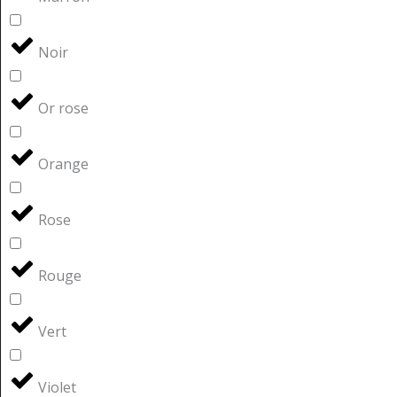
Noir
Or rose
Orange
Rose
Rouge
Vert
Violet