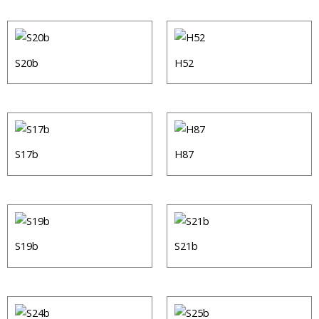
S20b
H52
S17b
H87
S19b
S21b